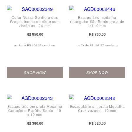
Colar Nossa Senhora das
Escapulário medalha
Graças banho de ródio com
retangular São Bento prata de
zircônias - 24 mm
lei 10 mm
R$ 850,00
R$ 760,00
ou 8x de
R$ 106,25 sem juros
ou 7x de
R$ 108,57 sem juros
SHOP NOW
SHOP NOW
Escapulário em prata Medalha
Escapulário em prata Medalha
Coração e Espírito Santo - 10
Cruz vazada - 10 mm
x 12 mm
R$ 380,00
R$ 520,00