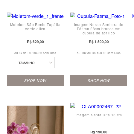
Moletom São Bento Zapälla
Imagem Nossa Senhora de
verde oliva
Fátima 28cm branca em
M
cúpula de acrílico
P
R$ 629,00
R$ 1.500,00
G
ou 6x de
R$ 104,83 sem juros
ou 10x de
R$ 150,00 sem juros
TAMANHO
SHOP NOW
SHOP NOW
Imagem Santa Rita 15 cm
R$ 190,00