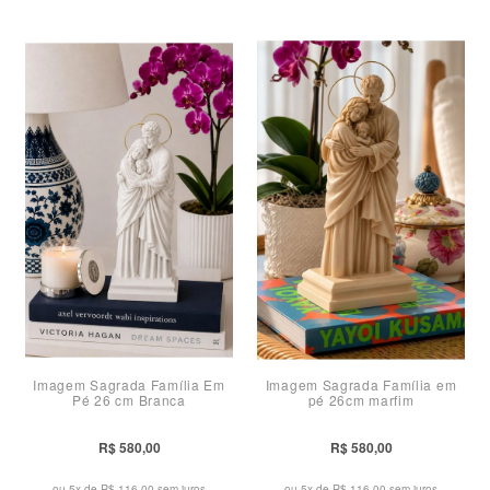
Imagem Sagrada Família Em
Imagem Sagrada Família em
Pé 26 cm Branca
pé 26cm marfim
R$ 580,00
R$ 580,00
ou 5x de
R$ 116,00 sem juros
ou 5x de
R$ 116,00 sem juros