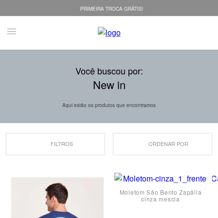
PRIMEIRA TROCA GRÁTIS!
Você buscou por:
New in
Aqui estão os produtos que encontramos
FILTROS
ORDENAR POR
Moletom São Bento Zapälla
cinza mescla
P