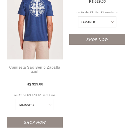
M
R$ 629,00
G
ou 6x de
R$ 104,83 sem juros
TAMANHO
SHOP NOW
Camiseta São Bento Zapälla
azul
P
M
R$ 329,00
G
ou 3x de
R$ 109,66 sem juros
TAMANHO
SHOP NOW