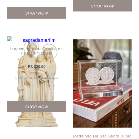
SHOP NOW
SHOP NOW
Imagem Sagrada Família em
Pé Marfim 20 cm
R$ 320,00
ou 3x de
R$ 106,66 sem juros
SHOP NOW
Medalhão De São Bento Duplo