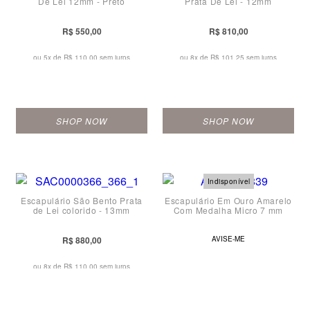
De Lei 12mm - Preto
Prata De Lei - 12mm
R$ 550,00
R$ 810,00
ou 5x de
R$ 110,00 sem juros
ou 8x de
R$ 101,25 sem juros
SHOP NOW
SHOP NOW
Escapulário São Bento Prata
Escapulário Em Ouro Amarelo
de Lei colorido - 13mm
Com Medalha Micro 7 mm
R$ 880,00
AVISE-ME
ou 8x de
R$ 110,00 sem juros