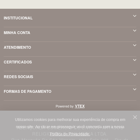
INSTITUCIONAL
MINHA CONTA
ATENDIMENTO
CERTIFICADOS
REDES SOCIAIS
FORMAS DE PAGAMENTO
VTEX
Powered by
Utilizamos cookies para melhorar sua experiência de compra em
ABENÇOADA COMÉRCIO DE LIVROS, ARTIGOS
nosso site.
Ao clicar em prosseguir, você concorda com a nossa
RELIGIOSOS E JOALHERIA LTDA.
Política de Privacidade.