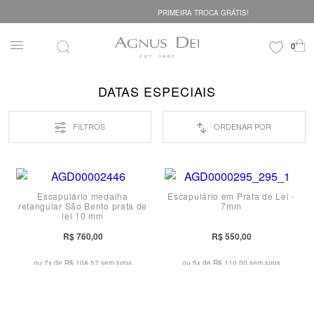
PRIMEIRA TROCA GRÁTIS!
DATAS ESPECIAIS
FILTROS
ORDENAR POR
Escapulário medalha
Escapulário em Prata de Lei -
retangular São Bento prata de
7mm
lei 10 mm
R$ 760,00
R$ 550,00
ou 7x de
R$ 108,57 sem juros
ou 5x de
R$ 110,00 sem juros