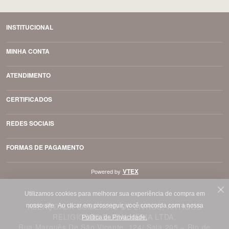
INSTITUCIONAL
MINHA CONTA
ATENDIMENTO
CERTIFICADOS
REDES SOCIAIS
FORMAS DE PAGAMENTO
VTEX
Powered by
Utilizamos cookies para melhorar sua experiência de compra em
ABENÇOADA COMÉRCIO DE LIVROS, ARTIGOS
nosso site.
Ao clicar em prosseguir, você concorda com a nossa
RELIGIOSOS E JOALHERIA LTDA.
Política de Privacidade.
Rua Marquês De São Vicente, 124/ Sala 205 – Rio de