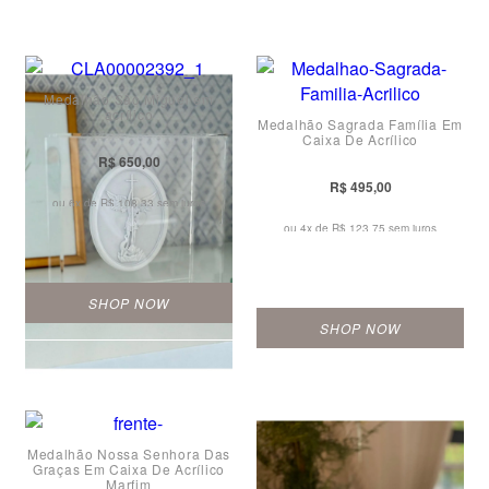
Medalhão São Miguel em
acrílico
Medalhão Sagrada Família Em
Caixa De Acrílico
R$ 650,00
R$ 495,00
ou 6x de
R$ 108,33 sem juros
ou 4x de
R$ 123,75 sem juros
SHOP NOW
SHOP NOW
Medalhão Nossa Senhora Das
Graças Em Caixa De Acrílico
Marfim