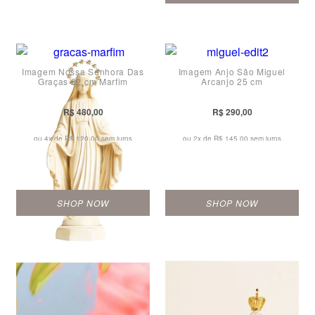
Imagem Nossa Senhora Das
Imagem Anjo São Miguel
Graças 32 cm Marfim
Arcanjo 25 cm
R$ 480,00
R$ 290,00
ou 4x de
R$ 120,00 sem juros
ou 2x de
R$ 145,00 sem juros
SHOP NOW
SHOP NOW