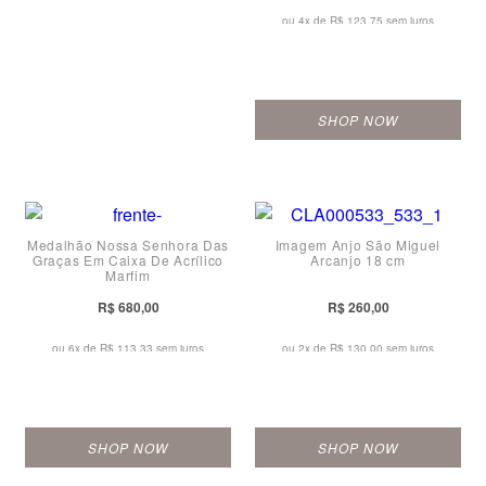
ou 4x de
R$ 123,75 sem juros
SHOP NOW
Medalhão Nossa Senhora Das
Imagem Anjo São Miguel
Graças Em Caixa De Acrílico
Arcanjo 18 cm
Marfim
R$ 680,00
R$ 260,00
ou 6x de
R$ 113,33 sem juros
ou 2x de
R$ 130,00 sem juros
SHOP NOW
SHOP NOW