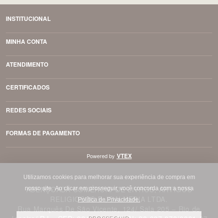
INSTITUCIONAL
MINHA CONTA
ATENDIMENTO
CERTIFICADOS
REDES SOCIAIS
FORMAS DE PAGAMENTO
VTEX
Powered by
Utilizamos cookies para melhorar sua experiência de compra em
ABENÇOADA COMÉRCIO DE LIVROS, ARTIGOS
nosso site.
Ao clicar em prosseguir, você concorda com a nossa
RELIGIOSOS E JOALHERIA LTDA.
Política de Privacidade.
Rua Marquês De São Vicente, 124/ Sala 205 – Rio de