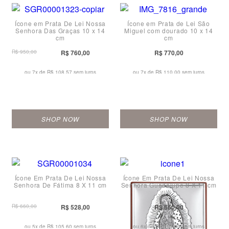
Ícone em Prata De Lei Nossa
Ícone em Prata de Lei São
Senhora Das Graças 10 x 14
Miguel com dourado 10 x 14
cm
cm
R$ 950,00
R$ 760,00
R$ 770,00
ou 7x de
R$ 108,57 sem juros
ou 7x de
R$ 110,00 sem juros
SHOP NOW
SHOP NOW
Ícone Em Prata De Lei Nossa
Ícone Em Prata De Lei Nossa
Senhora De Fátima 8 X 11 cm
Senhora Guadalupe 8 X 11 cm
R$ 660,00
R$ 528,00
R$ 660,00
ou 5x de
R$ 105,60 sem juros
ou 6x de
R$ 110,00 sem juros