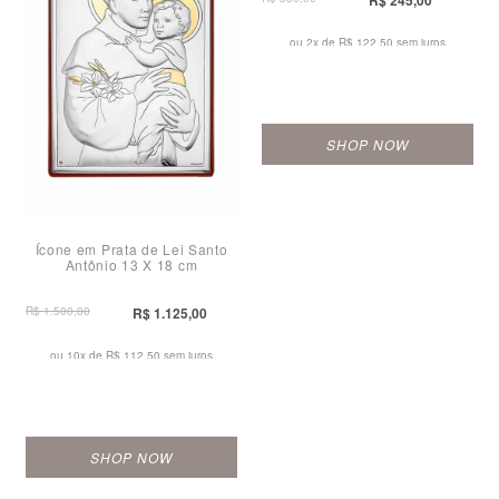
R$ 245,00
ou 2x de
R$ 122,50 sem juros
SHOP NOW
Ícone em Prata de Lei Santo
Antônio 13 X 18 cm
R$ 1.500,00
R$ 1.125,00
ou 10x de
R$ 112,50 sem juros
SHOP NOW