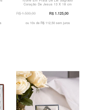
us
Ícone Em Prata De Lei Sagrado
m
Coração De Jesus 13 X 18 cm
R$ 1.500,00
R$ 1.125,00
s
ou 10x de
R$ 112,50 sem juros