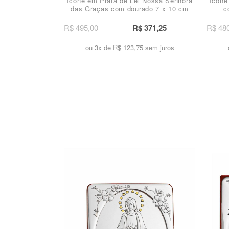
Ícone em Prata de Lei Nossa Senhora
Ícone
das Graças com dourado 7 x 10 cm
c
R$ 495,00
R$ 371,25
R$ 48
ou 3x de
R$ 123,75 sem juros