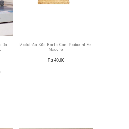
o De
Medalhão São Bento Com Pedestal Em
o
Madeira
R$ 40,00
s