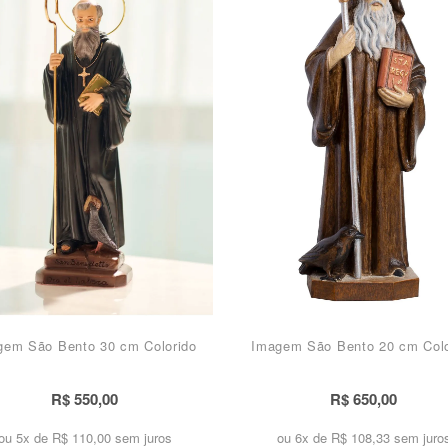
gem São Bento 30 cm Colorido
Imagem São Bento 20 cm Colo
R$ 550,00
R$ 650,00
ou 5x de
R$ 110,00 sem juros
ou 6x de
R$ 108,33 sem juro