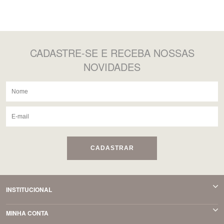
20
21
CADASTRE-SE
E RECEBA NOSSAS
22
NOVIDADES
23
24
CADASTRAR
INSTITUCIONAL
MINHA CONTA