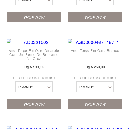
TAMANHO
TAMANHO
16
16
24
24
SHOP NOW
SHOP NOW
17
17
10
10
18
18
11
11
19
19
Anel Terço Em Ouro Amarelo
Anel Terço Em Ouro Branco
12
12
20
20
Com Um Ponto De Brilhante
Na Cruz
13
13
21
21
R$ 5.199,96
R$ 5.250,00
14
14
22
22
ou 10x de
R$ 519,99 sem juros
ou 10x de
R$ 525,00 sem juros
15
16
23
23
TAMANHO
TAMANHO
16
17
24
24
SHOP NOW
SHOP NOW
17
18
10
10
18
19
11
11
19
20