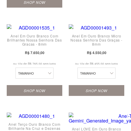
24
SHOP NOW
17
10
10
18
11
11
19
Anel Em Ouro Branco Com
Anel Em Ouro Branco Micro
12
12
20
Brilhantes Nossa Senhora Das
Nossa Senhora Das Graças -
Graças - 8mm
8mm
13
13
21
R$ 7.650,00
R$ 4.550,00
14
14
22
ou 10x de
R$ 765,00 sem juros
ou 10x de
R$ 455,00 sem juros
15
15
23
TAMANHO
TAMANHO
16
16
24
SHOP NOW
SHOP NOW
17
17
10
18
18
10
11
19
19
11
Anel Terço Ouro Branco Com
12
20
20
Brilhante Na Cruz e Dezenas
Anel LOVE Em Ouro Branco
12