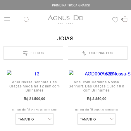
PRIMEIRA TROCA GRÁTIS!
JOIAS
FILTROS
ORDENAR POR
10
10
11
11
Anel Nossa Senhora Das
Anel com Medalha Nossa
12
12
Graças Medalha 12 mm com
Senhora Das Graças Ouro 18 k
Brilhantes
com Brilhantes
13
13
R$ 21.500,00
R$ 8.850,00
14
14
ou 10x de
R$ 2.150,00 sem juros
ou 10x de
R$ 885,00 sem juros
15
15
TAMANHO
TAMANHO
16
16