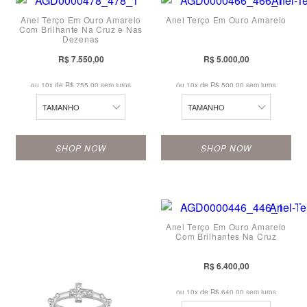
Anel Terço Em Ouro Amarelo
Anel Terço Em Ouro Amarelo
12
12
20
21
Com Brilhante Na Cruz e Nas
Dezenas
13
13
21
22
R$ 7.550,00
R$ 5.000,00
14
14
22
23
ou 10x de
R$ 755,00 sem juros
ou 10x de
R$ 500,00 sem juros
16
15
23
24
TAMANHO
TAMANHO
17
16
24
SHOP NOW
SHOP NOW
18
17
10
19
18
11
20
19
Anel Terço Em Ouro Amarelo
12
21
20
Com Brilhantes Na Cruz
13
22
21
R$ 6.400,00
14
23
22
ou 10x de
R$ 640,00 sem juros