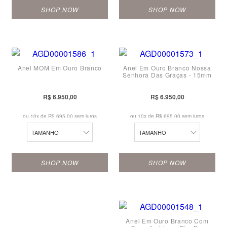
SHOP NOW
SHOP NOW
17
17
10
10
18
18
11
11
19
19
Anel MOM Em Ouro Branco
Anel Em Ouro Branco Nossa
12
12
20
20
Senhora Das Graças - 15mm
13
13
21
21
R$ 6.950,00
R$ 6.950,00
14
14
22
22
ou 10x de
R$ 695,00 sem juros
ou 10x de
R$ 695,00 sem juros
15
15
23
23
TAMANHO
TAMANHO
16
16
24
24
SHOP NOW
SHOP NOW
17
17
10
18
18
11
19
19
Anel Em Ouro Branco Com
12
20
20