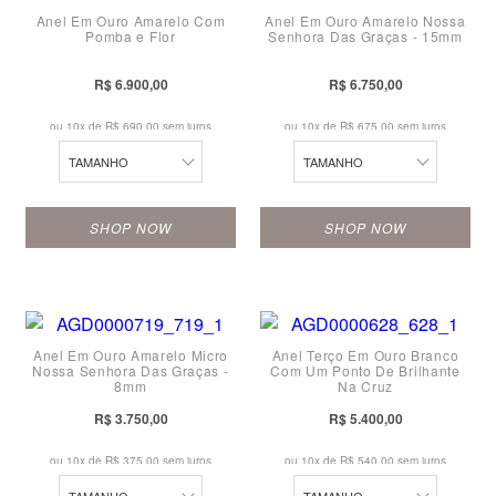
20
Anel Em Ouro Amarelo Com
Anel Em Ouro Amarelo Nossa
12
12
20
Pomba e Flor
Senhora Das Graças - 15mm
21
13
13
21
R$ 6.900,00
R$ 6.750,00
22
14
14
22
ou 10x de
R$ 690,00 sem juros
ou 10x de
R$ 675,00 sem juros
23
15
15
23
TAMANHO
TAMANHO
24
16
16
24
SHOP NOW
SHOP NOW
17
17
10
10
18
18
11
11
19
19
Anel Em Ouro Amarelo Micro
Anel Terço Em Ouro Branco
12
12
20
20
Nossa Senhora Das Graças -
Com Um Ponto De Brilhante
8mm
Na Cruz
13
13
21
21
R$ 3.750,00
R$ 5.400,00
14
14
22
22
ou 10x de
R$ 375,00 sem juros
ou 10x de
R$ 540,00 sem juros
15
15
23
23