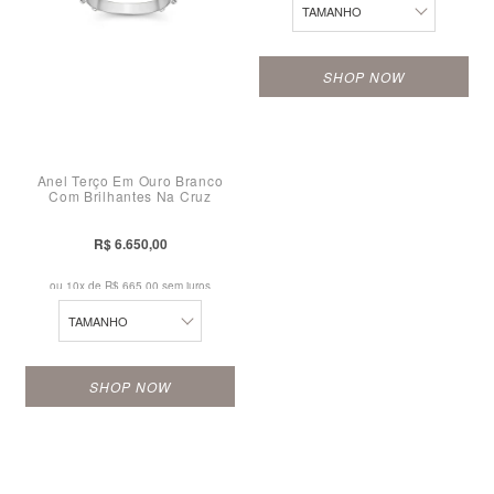
15
24
23
TAMANHO
16
15
24
SHOP NOW
17
10
18
11
19
Anel Terço Em Ouro Branco
12
Com Brilhantes Na Cruz
20
13
R$ 6.650,00
21
14
ou 10x de
R$ 665,00 sem juros
22
15
TAMANHO
23
16
24
SHOP NOW
17
18
19