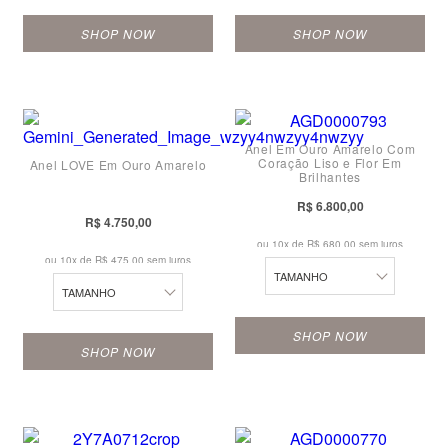
16
16
24
SHOP NOW
SHOP NOW
17
17
10
18
18
10
11
19
19
11
Anel Em Ouro Amarelo Com
12
20
20
Coração Liso e Flor Em
Anel LOVE Em Ouro Amarelo
12
Brilhantes
13
21
21
R$ 6.800,00
13
R$ 4.750,00
14
22
22
ou 10x de
R$ 680,00 sem juros
14
ou 10x de
R$ 475,00 sem juros
15
23
23
TAMANHO
15
TAMANHO
16
24
24
16
SHOP NOW
17
SHOP NOW
17
18
10
10
18
19
11
11
19