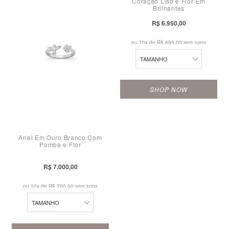
Coração Liso e Flor Em
Brilhantes
13
21
21
R$ 6.950,00
14
22
22
ou 10x de
R$ 695,00 sem juros
15
23
23
TAMANHO
16
24
24
SHOP NOW
17
10
18
11
19
Anel Em Ouro Branco Com
12
Pomba e Flor
20
13
R$ 7.000,00
21
14
ou 10x de
R$ 700,00 sem juros
22
15
TAMANHO
23
16