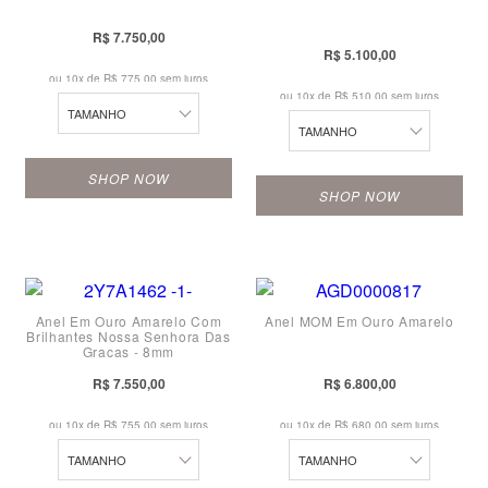
13
21
21
R$ 7.750,00
13
R$ 5.100,00
14
22
22
ou 10x de
R$ 775,00 sem juros
14
ou 10x de
R$ 510,00 sem juros
15
23
23
TAMANHO
15
TAMANHO
16
24
24
16
SHOP NOW
17
SHOP NOW
17
18
10
10
18
19
11
11
19
20
Anel Em Ouro Amarelo Com
Anel MOM Em Ouro Amarelo
12
12
20
Brilhantes Nossa Senhora Das
Graças - 8mm
21
13
13
21
R$ 7.550,00
R$ 6.800,00
22
14
14
22
ou 10x de
R$ 755,00 sem juros
ou 10x de
R$ 680,00 sem juros
23
15
15
23
TAMANHO
TAMANHO
24