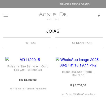
PRIMEIRA TROCA GRÁTIS!
JOIAS
FILTROS
ORDENAR POR
Pulseira São Bento em Ouro
18k Com Brilhantes
Bracelete São Bento -
Dourado
R$ 13.600,00
R$ 3.700,00
ou 10x de
R$ 1.360,00 sem juros
ou 10x de
R$ 370,00 sem juros