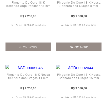
Pingente De Ouro 18 K
Pingente De Ouro 18 K Nossa
Redondo Anjo Pensador 8 mm
Senhora das Graças 8 mm
R$ 2.250,00
R$ 1.300,00
ou 10x de
R$ 225,00 sem juros
ou 10x de
R$ 130,00 sem juros
SHOP NOW
SHOP NOW
Pingente De Ouro 18 K Nossa
Pingente De Ouro 18 K Nossa
Senhora das Graças 11 mm
Senhora das Graças 15 mm
R$ 2.250,00
R$ 3.550,00
ou 10x de
R$ 225,00 sem juros
ou 10x de
R$ 355,00 sem juros