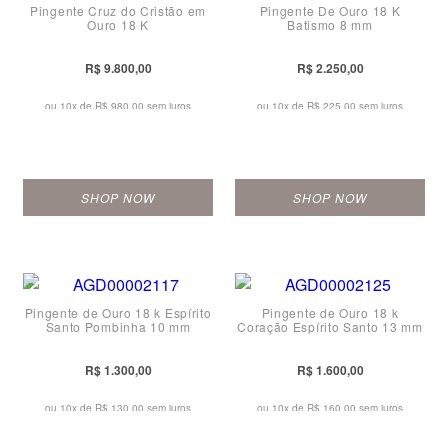
Pingente Cruz do Cristão em
Pingente De Ouro 18 K
Ouro 18 K
Batismo 8 mm
R$ 9.800,00
R$ 2.250,00
ou 10x de
R$ 980,00 sem juros
ou 10x de
R$ 225,00 sem juros
SHOP NOW
SHOP NOW
Pingente de Ouro 18 k Espírito
Pingente de Ouro 18 k
Santo Pombinha 10 mm
Coração Espírito Santo 13 mm
R$ 1.300,00
R$ 1.600,00
ou 10x de
R$ 130,00 sem juros
ou 10x de
R$ 160,00 sem juros