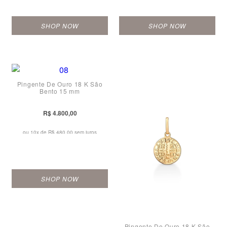
SHOP NOW
SHOP NOW
Pingente De Ouro 18 K São
Bento 15 mm
R$ 4.800,00
ou 10x de
R$ 480,00 sem juros
SHOP NOW
Pingente De Ouro 18 K São