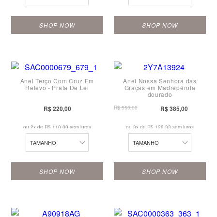
SHOP NOW
SHOP NOW
12
14
14
16
Anel Terço Com Cruz Em
Anel Nossa Senhora das
16
Relevo - Prata De Lei
Graças em Madrepérola
18
dourado
18
20
R$ 220,00
R$ 550,00
R$ 385,00
20
22
ou 2x de
R$ 110,00 sem juros
ou 3x de
R$ 128,33 sem juros
22
TAMANHO
TAMANHO
SHOP NOW
SHOP NOW
12
14
13
16