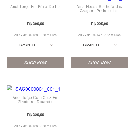
Anel Terço Em Prata De Lei
Anel Nossa Senhora das
14
15
Graças - Prata de Lei
15
17
R$ 300,00
R$ 295,00
16
18
ou 3x de
R$ 100,00 sem juros
ou 2x de
R$ 147,50 sem juros
17
19
TAMANHO
TAMANHO
18
20
SHOP NOW
SHOP NOW
19
14
21
16
22
Anel Terço Com Cruz Em
18
23
Zircônia - Dourado
20
24
R$ 320,00
22
ou 3x de
R$ 106,66 sem juros
23