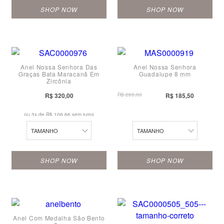
SHOP NOW
SHOP NOW
19
13
20
14
21
14
Anel Nossa Senhora Das
Anel Nossa Senhora
15
22
Graças Bata Maracanã Em
Guadalupe 8 mm
15
Zircônia
16
23
16
R$ 320,00
R$ 265,00
R$ 185,50
17
24
12
ou 3x de
R$ 106,66 sem juros
18
TAMANHO
TAMANHO
19
SHOP NOW
SHOP NOW
20
21
18
22
13
14
Anel Com Medalha São Bento
23