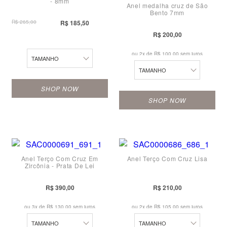
- 8mm
14
Anel medalha cruz de São
15
Bento 7mm
12
15
R$ 265,00
R$ 185,50
16
R$ 200,00
24
16
17
ou 2x de
R$ 100,00 sem juros
TAMANHO
19
TAMANHO
20
SHOP NOW
SHOP NOW
21
22
14
14
23
16
16
Anel Terço Com Cruz Em
Anel Terço Com Cruz Lisa
24
Zircônia - Prata De Lei
18
18
20
20
R$ 390,00
R$ 210,00
24
22
ou 3x de
R$ 130,00 sem juros
ou 2x de
R$ 105,00 sem juros
TAMANHO
TAMANHO