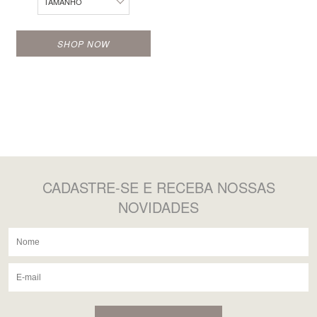
TAMANHO
24
SHOP NOW
CADASTRE-SE
E RECEBA NOSSAS
NOVIDADES