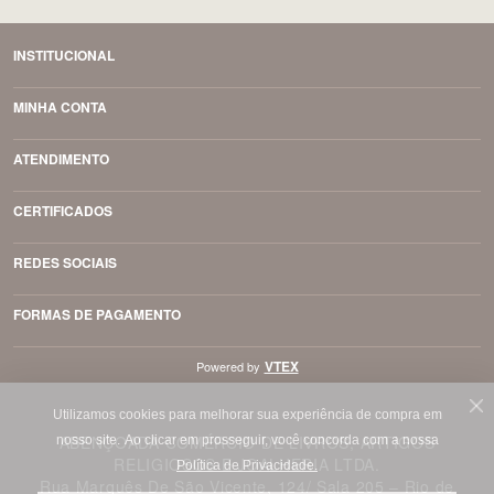
INSTITUCIONAL
MINHA CONTA
ATENDIMENTO
CERTIFICADOS
REDES SOCIAIS
FORMAS DE PAGAMENTO
VTEX
Powered by
Utilizamos cookies para melhorar sua experiência de compra em
ABENÇOADA COMÉRCIO DE LIVROS, ARTIGOS
nosso site.
Ao clicar em prosseguir, você concorda com a nossa
RELIGIOSOS E JOALHERIA LTDA.
Política de Privacidade.
Rua Marquês De São Vicente, 124/ Sala 205 – Rio de