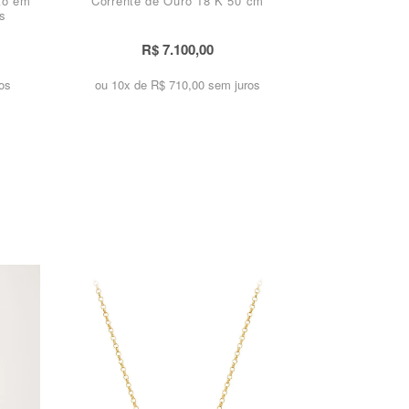
to em
Corrente de Ouro 18 K 50 cm
s
R$ 7.100,00
os
ou 10x de
R$ 710,00 sem juros