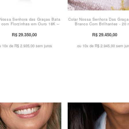
 Nossa Senhora das Graças Bata
Colar Nossa Senhora Das Graça
 com Florzinhas em Ouro 18K –
Branco Com Brilhantes - 20
12mm
R$ 29.350,00
R$ 29.450,00
u 10x de
R$ 2.935,00 sem juros
ou 10x de
R$ 2.945,00 sem jur