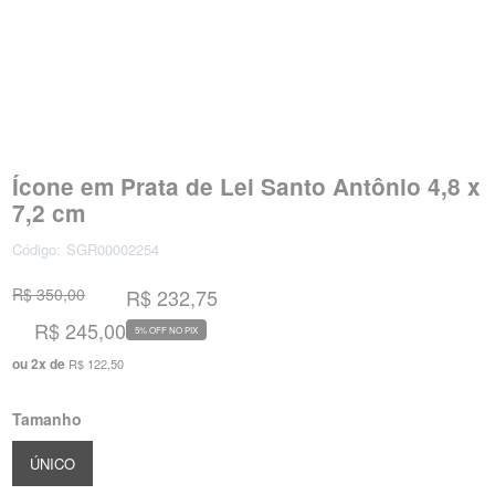
Ícone em Prata de Lei Santo Antônio 4,8 x
7,2 cm
Código:
SGR00002254
R$ 350,00
R$ 232,75
R$ 245,00
5% OFF NO PIX
ou
2
x
de
R$ 122,50
Tamanho
ÚNICO