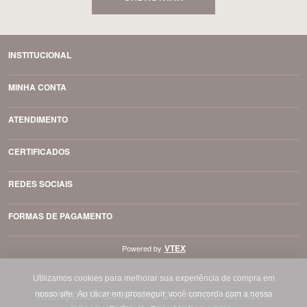
INSTITUCIONAL
MINHA CONTA
ATENDIMENTO
CERTIFICADOS
REDES SOCIAIS
FORMAS DE PAGAMENTO
VTEX
Powered by
Utilizamos cookies para melhorar sua experiência de compra em
ABENÇOADA COMÉRCIO DE LIVROS, ARTIGOS
nosso site.
Ao clicar em prosseguir, você concorda com a nossa