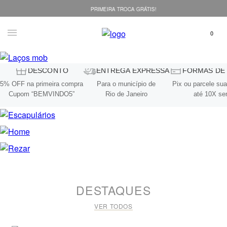
PRIMEIRA TROCA GRÁTIS!
DESCONTO
ENTREGA EXPRESSA
FORMAS DE
5% OFF na primeira compra
Para o município de
Pix ou parcele s
Cupom “BEMVINDO5”
Rio de Janeiro
até 10X se
DESTAQUES
VER TODOS