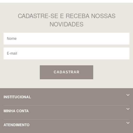
CADASTRE-SE
E RECEBA NOSSAS
NOVIDADES
CADASTRAR
INSTITUCIONAL
MINHA CONTA
ATENDIMENTO