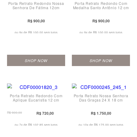
Porta Retrato Redondo Nossa
Porta Retrato Redondo Com
Senhora De Fátima 12cm
Medalha Santo Antônio 12 cm
R$ 900,00
R$ 900,00
ou 9x de
R$ 100,00 sem juros
ou 9x de
R$ 100,00 sem juros
SHOP NOW
SHOP NOW
Porta Retrato Redondo Com
Porta Retrato Nossa Senhora
Aplique Eucaristia 12 cm
Das Graças 24 X 18 cm
R$ 900,00
R$ 720,00
R$ 1.750,00
ou 7x de
R$ 102,85 sem juros
ou 10x de
R$ 175,00 sem juros