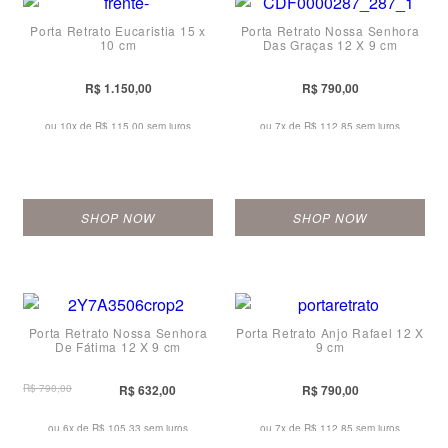
Porta Retrato Eucaristia 15 x
Porta Retrato Nossa Senhora
10 cm
Das Graças 12 X 9 cm
R$ 1.150,00
R$ 790,00
ou 10x de
R$ 115,00 sem juros
ou 7x de
R$ 112,85 sem juros
SHOP NOW
SHOP NOW
Porta Retrato Nossa Senhora
Porta Retrato Anjo Rafael 12 X
De Fátima 12 X 9 cm
9 cm
R$ 790,00
R$ 632,00
R$ 790,00
ou 6x de
R$ 105,33 sem juros
ou 7x de
R$ 112,85 sem juros