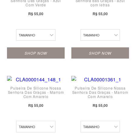
Senhora Das Graças - Azul
Senhora das Graças - azul
P
P
Com Verde
com letras
M
M
R$ 55,00
R$ 55,00
G
G
TAMANHO
TAMANHO
SHOP NOW
SHOP NOW
M
PP
Pulseira De Silicone Nossa
Pulseira De Silicone Nossa
Senhora Das Graças - Marrom
Senhora Das Graças - Marrom
P
P
Com Amarelo
Com Amarelo
PP
M
R$ 55,00
R$ 55,00
G
G
TAMANHO
TAMANHO