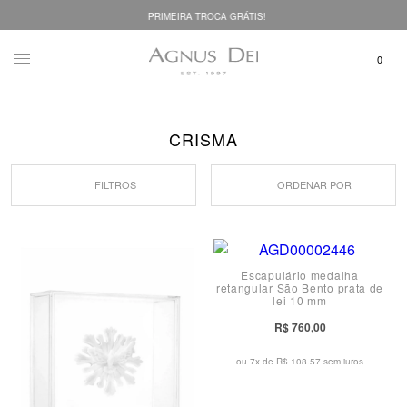
PRIMEIRA TROCA GRÁTIS!
CRISMA
FILTROS
ORDENAR POR
Escapulário medalha
retangular São Bento prata de
lei 10 mm
R$ 760,00
ou 7x de
R$ 108,57 sem juros