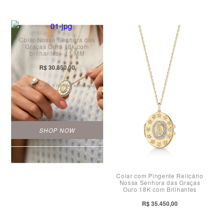
Colar Nossa Senhora das
Graças Ouro 18k com
brilhantes - 11 MM
R$ 30.850,00
ou 10x de
R$ 3.085,00 sem juros
SHOP NOW
Colar com Pingente Relicário
Nossa Senhora das Graças
Ouro 18K com Brilhantes
R$ 35.450,00