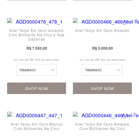
10
10
18
19
11
11
19
20
Anel Terço Em Ouro Amarelo
Anel Terço Em Ouro Amarelo
12
12
20
21
Com Brilhante Na Cruz e Nas
Dezenas
13
13
21
22
R$ 7.550,00
R$ 5.000,00
14
14
22
23
ou 10x de
R$ 755,00 sem juros
ou 10x de
R$ 500,00 sem juros
16
15
23
24
TAMANHO
TAMANHO
17
16
24
SHOP NOW
SHOP NOW
18
17
10
10
19
18
11
11
20
19
Anel Terço Em Ouro Branco
Anel Terço Em Ouro Amarelo
12
12
21
20
Com Brilhantes Na Cruz
Com Brilhantes Na Cruz
13
13
22
21