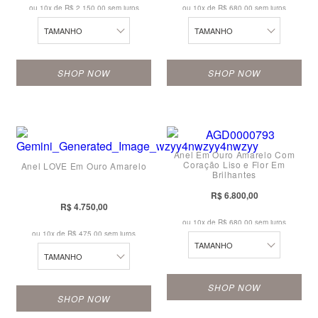
ou 10x de
R$ 2.150,00 sem juros
ou 10x de
R$ 680,00 sem juros
15
15
TAMANHO
TAMANHO
16
16
SHOP NOW
SHOP NOW
17
17
10
18
18
10
11
19
19
11
Anel Em Ouro Amarelo Com
12
20
20
Coração Liso e Flor Em
Anel LOVE Em Ouro Amarelo
12
Brilhantes
13
21
21
R$ 6.800,00
13
R$ 4.750,00
14
22
22
ou 10x de
R$ 680,00 sem juros
14
ou 10x de
R$ 475,00 sem juros
15
23
23
TAMANHO
15
TAMANHO
16
24
24
16
SHOP NOW
17
SHOP NOW
17