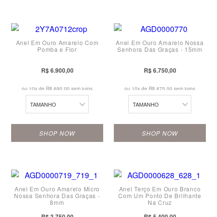
18
10
10
18
19
11
11
19
20
Anel Em Ouro Amarelo Com
Anel Em Ouro Amarelo Nossa
12
12
20
Pomba e Flor
Senhora Das Graças - 15mm
21
13
13
21
R$ 6.900,00
R$ 6.750,00
22
14
14
22
ou 10x de
R$ 690,00 sem juros
ou 10x de
R$ 675,00 sem juros
23
15
15
23
TAMANHO
TAMANHO
24
16
16
24
SHOP NOW
SHOP NOW
17
17
10
10
18
18
11
11
19
19
Anel Em Ouro Amarelo Micro
Anel Terço Em Ouro Branco
12
12
20
20
Nossa Senhora Das Graças -
Com Um Ponto De Brilhante
8mm
Na Cruz
13
13
21
21
R$ 3.750,00
R$ 5.400,00