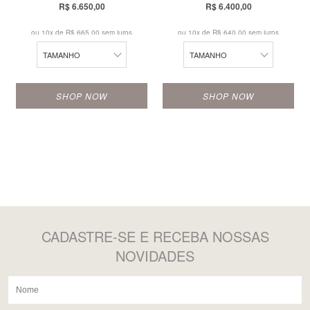
R$ 6.650,00
R$ 6.400,00
14
14
23
22
ou 10x de
R$ 665,00 sem juros
ou 10x de
R$ 640,00 sem juros
15
15
24
23
TAMANHO
TAMANHO
16
16
15
24
SHOP NOW
SHOP NOW
17
17
18
18
19
19
20
20
21
21
CADASTRE-SE
E RECEBA NOSSAS
22
22
NOVIDADES
23
23
24
24