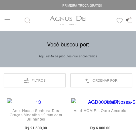
PRIMEIRA TROCA GRÁTIS!
Você buscou por:
Aqui estão os produtos que encontramos
FILTROS
ORDENAR POR
10
10
11
11
Anel Nossa Senhora Das
Anel MOM Em Ouro Amarelo
12
12
Graças Medalha 12 mm com
Brilhantes
13
13
R$ 21.500,00
R$ 6.800,00
14
14