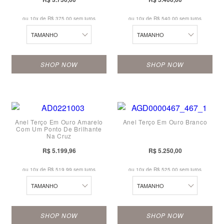
14
14
22
22
ou 10x de
R$ 375,00 sem juros
ou 10x de
R$ 540,00 sem juros
15
15
23
23
TAMANHO
TAMANHO
16
16
24
24
SHOP NOW
SHOP NOW
17
17
10
10
18
18
11
11
19
19
Anel Terço Em Ouro Amarelo
Anel Terço Em Ouro Branco
12
12
20
20
Com Um Ponto De Brilhante
Na Cruz
13
13
21
21
R$ 5.199,96
R$ 5.250,00
14
14
22
22
ou 10x de
R$ 519,99 sem juros
ou 10x de
R$ 525,00 sem juros
15
16
23
23
TAMANHO
TAMANHO
16
17
24
24
SHOP NOW
SHOP NOW
17
18