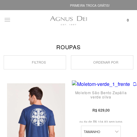
PRIMEIRA TROCA GRÁTIS!
ROUPAS
FILTROS
ORDENAR POR
Moletom São Bento Zapälla
verde oliva
M
P
R$ 629,00
G
ou 6x de
R$ 104,83 sem juros
TAMANHO