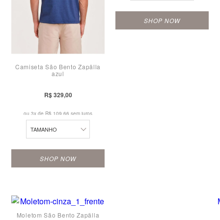
SHOP NOW
Camiseta São Bento Zapälla
azul
P
M
R$ 329,00
G
ou 3x de
R$ 109,66 sem juros
TAMANHO
SHOP NOW
Moletom São Bento Zapälla