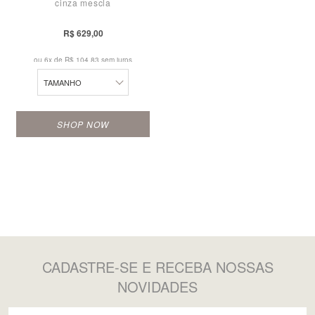
cinza mescla
P
M
R$ 629,00
G
ou 6x de
R$ 104,83 sem juros
TAMANHO
SHOP NOW
CADASTRE-SE
E RECEBA NOSSAS
NOVIDADES