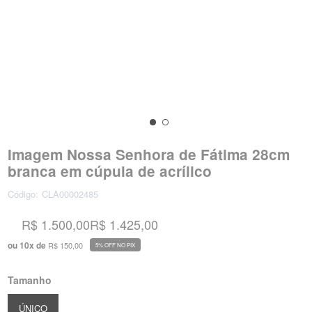
Imagem Nossa Senhora de Fátima 28cm
branca em cúpula de acrílico
Código:
CLA00002485
R$ 1.500,00
R$ 1.425,00
ou
10
x
de
R$ 150,00
5% OFF NO PIX
Tamanho
ÚNICO