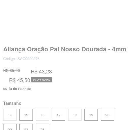
Aliança Oração Pai Nosso Dourada - 4mm
Código:
SAC0000376
R$ 65,00
R$ 43,23
R$ 45,50
5% OFF NO PIX
ou
1
x
de
R$ 45,50
Tamanho
14
15
16
17
18
19
20
22
24
26