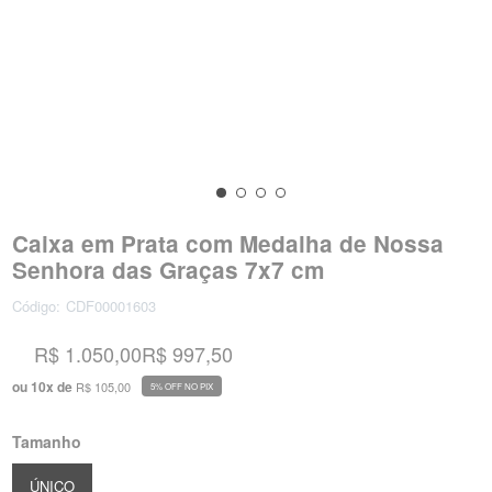
Caixa em Prata com Medalha de Nossa
Senhora das Graças 7x7 cm
Código:
CDF00001603
R$ 1.050,00
R$ 997,50
ou
10
x
de
R$ 105,00
5% OFF NO PIX
Tamanho
ÚNICO