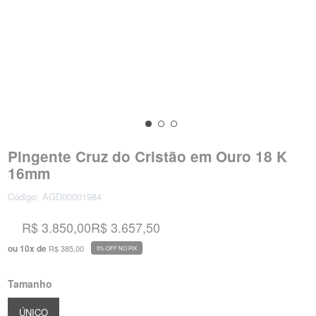
Pingente Cruz do Cristão em Ouro 18 K
16mm
Código:
AGD00001984
R$ 3.850,00
R$ 3.657,50
ou
10
x
de
R$ 385,00
5% OFF NO PIX
Tamanho
ÚNICO