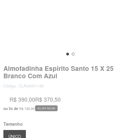
Almofadinha Espírito Santo 15 X 25
Branco Com Azul
Código:
CLA00001148
R$ 390,00
R$ 370,50
ou
3
x
de
R$ 130,00
5% OFF NO PIX
Tamanho
ÚNICO