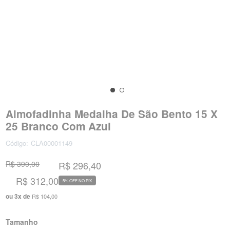
Almofadinha Medalha De São Bento 15 X
25 Branco Com Azul
Código:
CLA00001149
R$ 390,00
R$ 296,40
R$ 312,00
5% OFF NO PIX
ou
3
x
de
R$ 104,00
Tamanho