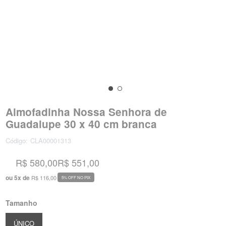
Almofadinha Nossa Senhora de
Guadalupe 30 x 40 cm branca
Código:
CLA00001313
R$ 580,00
R$ 551,00
ou
5
x
de
R$ 116,00
5% OFF NO PIX
Tamanho
ÚNICO