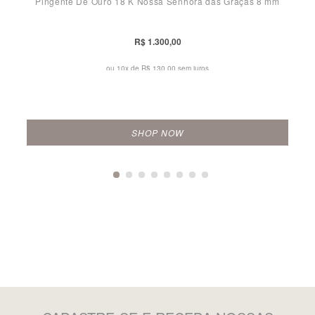
Pingente De Ouro 18 K Nossa Senhora das Graças 8 mm
R$ 1.300,00
ou 10x de
R$ 130,00 sem juros
SHOP NOW