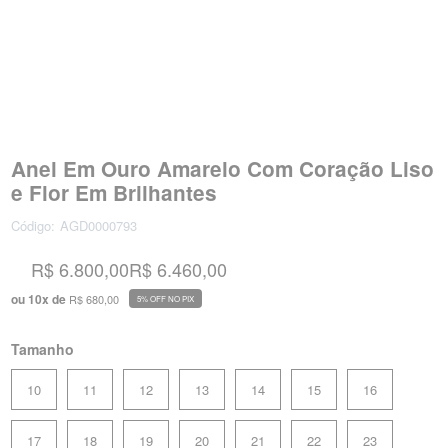
Anel Em Ouro Amarelo Com Coração Liso
e Flor Em Brilhantes
Código:
AGD0000793
R$ 6.800,00
R$ 6.460,00
ou
10
x
de
R$ 680,00
5% OFF NO PIX
Tamanho
10
11
12
13
14
15
16
17
18
19
20
21
22
23