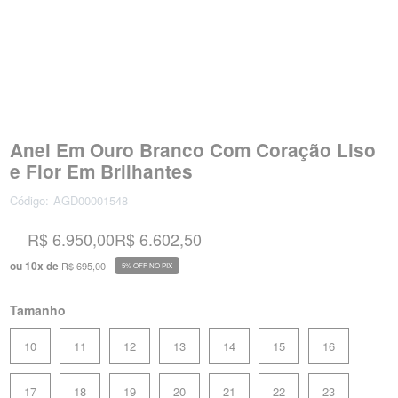
Anel Em Ouro Branco Com Coração Liso
e Flor Em Brilhantes
Código:
AGD00001548
R$ 6.950,00
R$ 6.602,50
ou
10
x
de
R$ 695,00
5% OFF NO PIX
Tamanho
10
11
12
13
14
15
16
17
18
19
20
21
22
23