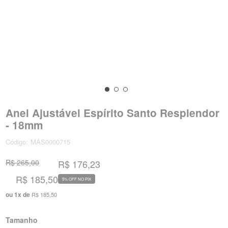
Anel Ajustável Espírito Santo Resplendor
- 18mm
Código:
MAS0000715
R$ 265,00
R$ 176,23
R$ 185,50
5% OFF NO PIX
ou
1
x
de
R$ 185,50
Tamanho