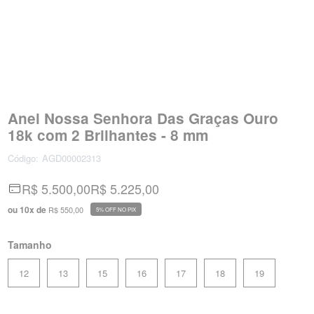
Anel Nossa Senhora Das Graças Ouro
18k com 2 Brilhantes - 8 mm
Código:
AGD00002313
R$ 5.500,00
R$ 5.225,00
ou
10
x
de
R$ 550,00
5% OFF NO PIX
Tamanho
12
13
15
16
17
18
19