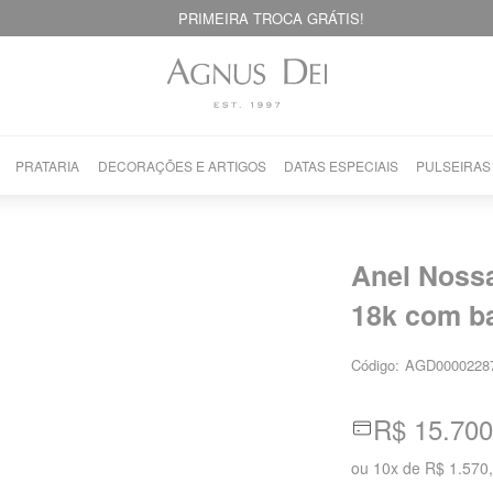
PRIMEIRA TROCA GRÁTIS!
PRATARIA
DECORAÇÕES E ARTIGOS
DATAS ESPECIAIS
PULSEIRAS
Anel Noss
18k com ba
Código:
AGD0000228
R$ 15.700
ou
10
x
de
R$ 1.570