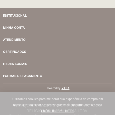
INSTITUCIONAL
MINHA CONTA
ATENDIMENTO
CERTIFICADOS
REDES SOCIAIS
FORMAS DE PAGAMENTO
VTEX
Powered by
Utilizamos cookies para melhorar sua experiência de compra em
ABENÇOADA COMÉRCIO DE LIVROS, ARTIGOS
nosso site.
Ao clicar em prosseguir, você concorda com a nossa
RELIGIOSOS E JOALHERIA LTDA.
Política de Privacidade.