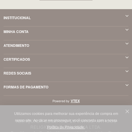
INSTITUCIONAL
MINHA CONTA
ATENDIMENTO
CERTIFICADOS
REDES SOCIAIS
FORMAS DE PAGAMENTO
VTEX
Powered by
Utilizamos cookies para melhorar sua experiência de compra em
ABENÇOADA COMÉRCIO DE LIVROS, ARTIGOS
nosso site.
Ao clicar em prosseguir, você concorda com a nossa
RELIGIOSOS E JOALHERIA LTDA.
Política de Privacidade.