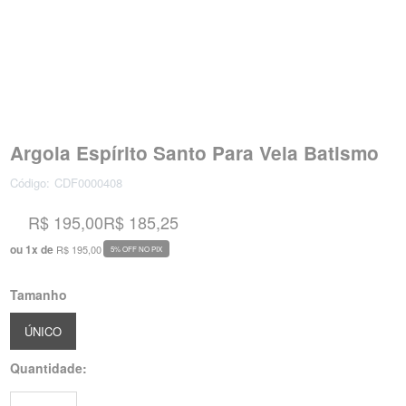
Argola Espírito Santo Para Vela Batismo
Código:
CDF0000408
R$ 195,00
R$ 185,25
ou
1
x
de
R$ 195,00
5% OFF NO PIX
Tamanho
ÚNICO
Quantidade: