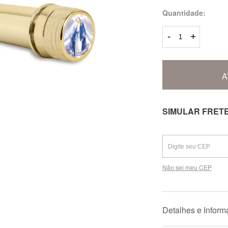
Quantidade:
-
+
A
SIMULAR FRET
Não sei meu CEP
Detalhes e Infor