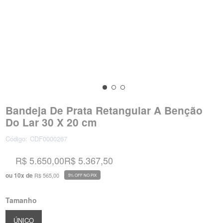
Bandeja De Prata Retangular A Benção
Do Lar 30 X 20 cm
Código:
CDF0000267
R$ 5.650,00
R$ 5.367,50
ou
10
x
de
R$ 565,00
5% OFF NO PIX
Tamanho
ÚNICO