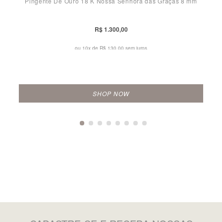
Pingente De Ouro 18 K Nossa Senhora das Graças 8 mm
R$ 1.300,00
ou 10x de
R$ 130,00 sem juros
SHOP NOW