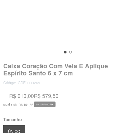
Caixa Coração Com Vela E Aplique
Espírito Santo 6 x 7 cm
Código:
CDF0000269
R$ 610,00
R$ 579,50
ou
6
x
de
R$ 101,66
5% OFF NO PIX
Tamanho
ÚNICO