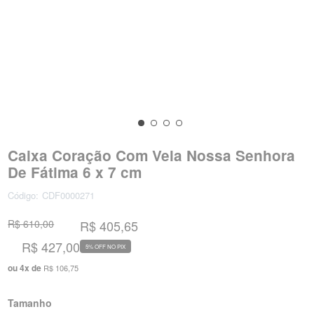
Caixa Coração Com Vela Nossa Senhora
De Fátima 6 x 7 cm
Código:
CDF0000271
R$ 610,00
R$ 405,65
R$ 427,00
5% OFF NO PIX
ou
4
x
de
R$ 106,75
Tamanho