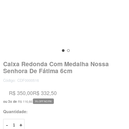
Caixa Redonda Com Medalha Nossa
Senhora De Fátima 6cm
Código:
CDF0000516
R$ 350,00
R$ 332,50
ou
3
x
de
R$ 116,66
5% OFF NO PIX
Quantidade:
-
+