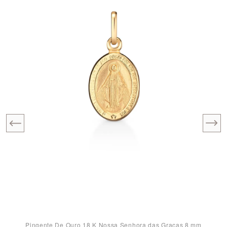
Pingente De Ouro 18 K Nossa Senhora das Graças 8 mm