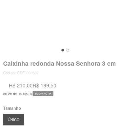
Caixinha redonda Nossa Senhora 3 cm
Código:
CDF0000507
R$ 210,00
R$ 199,50
ou
2
x
de
R$ 105,00
5% OFF NO PIX
Tamanho
ÚNICO