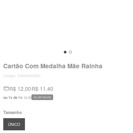
Cartão Com Medalha Mãe Rainha
Código:
SAN0000950
R$ 12,00
R$ 11,40
ou
1
x
de
R$ 12,00
5% OFF NO PIX
Tamanho
ÚNICO