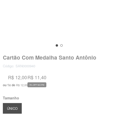
Cartão Com Medalha Santo Antônio
Código:
SAN0000940
R$ 12,00
R$ 11,40
ou
1
x
de
R$ 12,00
5% OFF NO PIX
Tamanho
ÚNICO