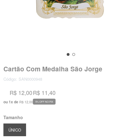
Cartão Com Medalha São Jorge
Código:
SAN0000948
R$ 12,00
R$ 11,40
ou
1
x
de
R$ 12,00
5% OFF NO PIX
Tamanho
ÚNICO