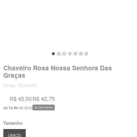
Chaveiro Rosa Nossa Senhora Das
Graças
Código:
DLV00040
R$ 45,00
R$ 42,75
ou
1
x
de
R$ 45,00
5% OFF NO PIX
Tamanho
ÚNICO