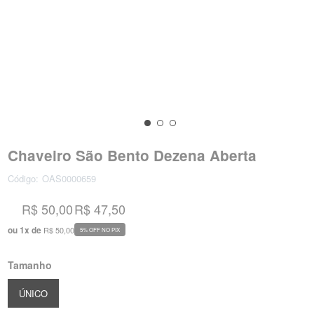
Chaveiro São Bento Dezena Aberta
Código:
OAS0000659
R$ 50,00
R$ 47,50
ou
1
x
de
R$ 50,00
5% OFF NO PIX
Tamanho
ÚNICO