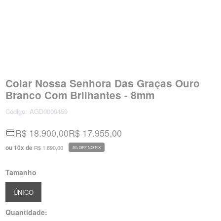
Colar Nossa Senhora Das Graças Ouro
Branco Com Brilhantes - 8mm
Código:
AGD0000459
R$ 18.900,00
R$ 17.955,00
ou
10
x
de
R$ 1.890,00
5% OFF NO PIX
Tamanho
ÚNICO
Quantidade: